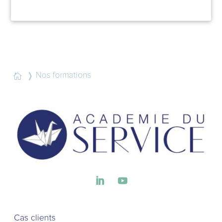
Nos formations

Cas clients