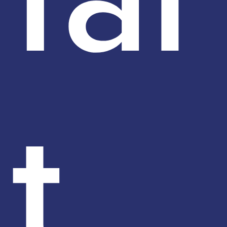
fai
t