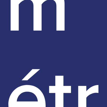
m
étr